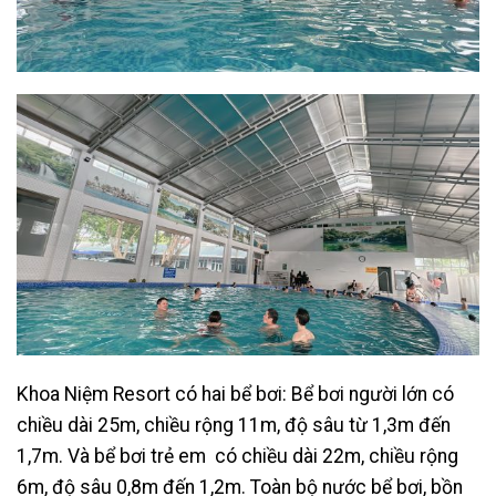
Khoa Niệm Resort có hai bể bơi: Bể bơi người lớn có
chiều dài 25m, chiều rộng 11m,
độ sâu từ 1,3m đến
1,7m. Và bể bơi trẻ em có chiều dài 22m,
chiều rộng
6m, độ sâu 0,8m đến 1,2m. Toàn bộ nước bể bơi, bồn